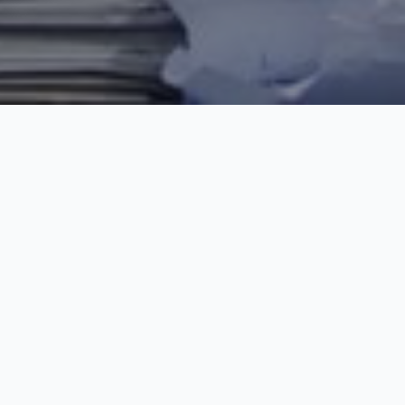
Přihlaste se k
odběru
novinek!