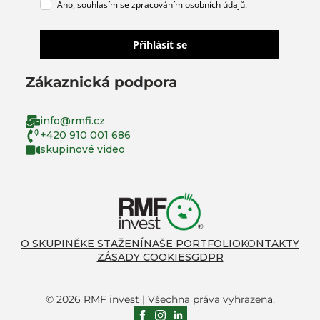
Ano, souhlasím se
zpracováním osobních údajů
.
Přihlásit se
Zákaznická podpora
info@rmfi.cz
+420 910 001 686
skupinové video
O SKUPINĚ
KE STAŽENÍ
NAŠE PORTFOLIO
KONTAKTY
ZÁSADY COOKIES
GDPR
© 2026 RMF invest | Všechna práva vyhrazena.