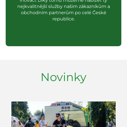
inovací. Díky tomu můžeme nabízet ty
nejkvalitnější služby našim zákazníkům a
obchodním partnerům po celé České
republice.
Novinky