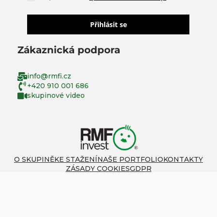
Přihlásit se
Zákaznická podpora
info@rmfi.cz
+420 910 001 686
skupinové video
O SKUPINĚ
KE STAŽENÍ
NAŠE PORTFOLIO
KONTAKTY
ZÁSADY COOKIES
GDPR
© 2026 RMF invest | Všechna práva vyhrazena.