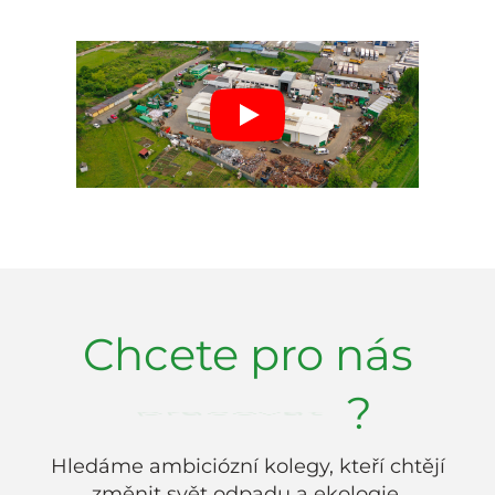
Play
Chcete pro nás
pracovat
?
Hledáme ambiciózní kolegy, kteří chtějí
změnit svět odpadu a ekologie.